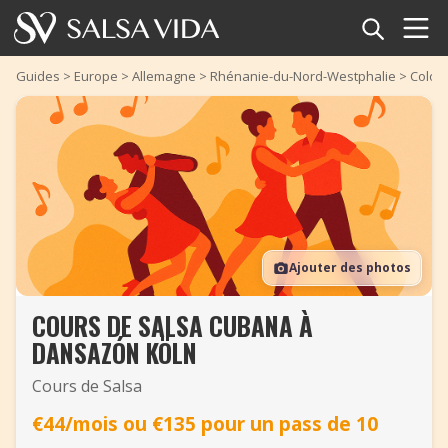
Accueil
Guides
>
Europe
>
Allemagne
>
Rhénanie-du-Nord-Westphalie
>
Colog
Événements
Actualités
Articles
Ajouter des photos
Vidéos
COURS DE SALSA CUBANA À
Glossaire
DANSAZÓN KÖLN
Boutique
Cours de Salsa
€44/mois ou €135 pour un pass de 10
TuneTempo