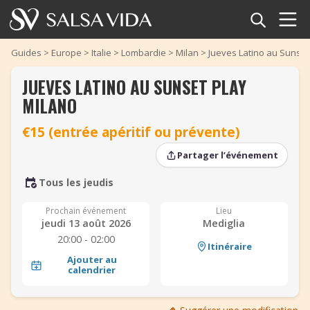
Accueil
Guides
>
Europe
>
Italie
>
Lombardie
>
Milan
>
Jueves Latino au Sunset
JUEVES LATINO AU SUNSET PLAY
Événements
MILANO
Actualités
€15 (entrée apéritif ou prévente)
Articles
Partager l’événement
‹
‹
›
›
Tous les jeudis
Vidéos
Prochain événement
Lieu
Glossaire
jeudi 13 août 2026
Mediglia
20:00 - 02:00
Itinéraire
Boutique
Ajouter au
calendrier
TuneTempo