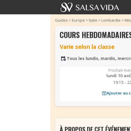
Guides
>
Europe
>
Italie
>
Lombardie
>
Mil
COURS HEBDOMADAIRES
Varie selon la classe
Tous les lundis, mardis, mercr
Prochain évé
lundi 10 ao
19:15 - 2
Ajouter au c
‹
À PROPOS DE CET ÉVÉNEMEN