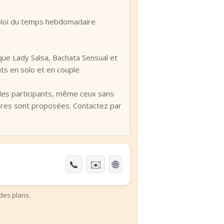
›
emploi du temps hebdomadaire
que Lady Salsa, Bachata Sensual et
ts en solo et en couple.
us les participants, même ceux sans
ières sont proposées. Contactez par
📞
✉️
🌐
des plans.