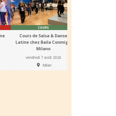
COURS
SOIRÉE
ime
Cours de Salsa & Danse
Soirées Salsa &
Latine chez Baila Conmigo
Hebdomadaires 
Milano
Club
vendredi 7 août 2026
vendredi 7 aoû
Milan
Buccina