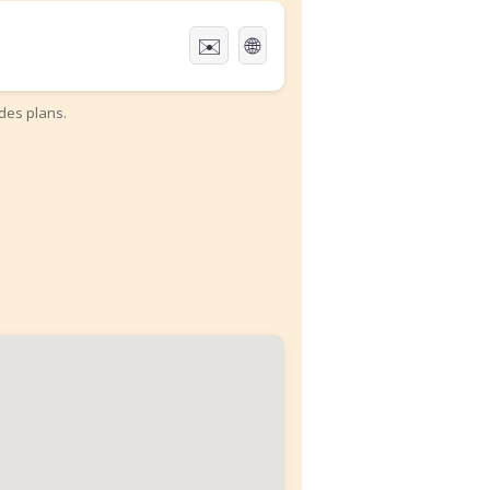
✉️
🌐
des plans.