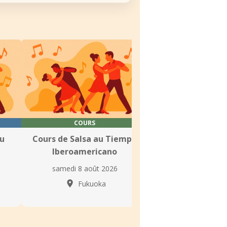
COURS
COURS
au
Cours de Salsa au Tiempo
Classe de P
Iberoamericano
Intermédiaire – P
de Partenaire
samedi 8 août 2026
mardi 11 août
Fukuoka
Fukuo