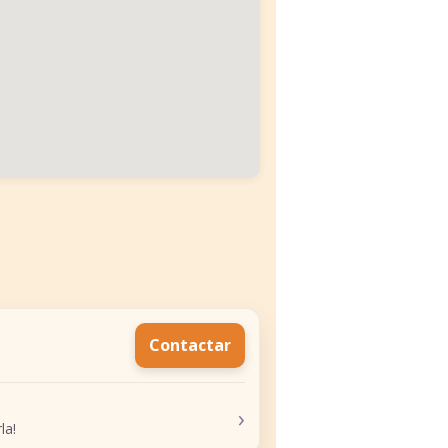
Contactar
›
la!