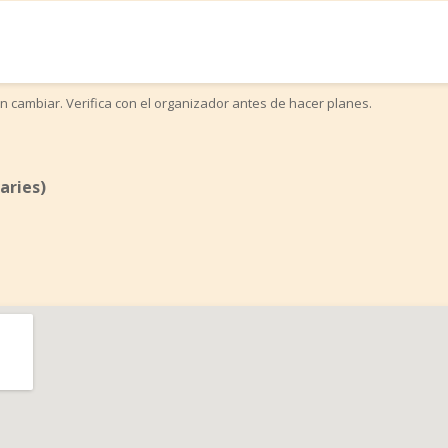
n cambiar. Verifica con el organizador antes de hacer planes.
aries)