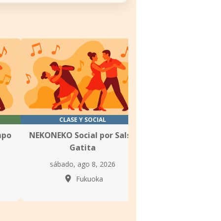
CLASE Y SOCIAL
CLASE
mpo
NEKONEKO Social por Salsa
Clases de Salsa 
Gatita
Iberoameri
sábado, ago 8, 2026
viernes, ago 7
Fukuoka
Fukuo