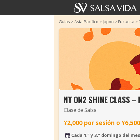
Guías
>
Asia-Pacífico
>
Japón
>
Fukuoka
>
NY ON2 SHINE CLASS – 
Clase de Salsa
¥2,000 por sesión o ¥6,500
Cada 1.º y 3.º domingo del me