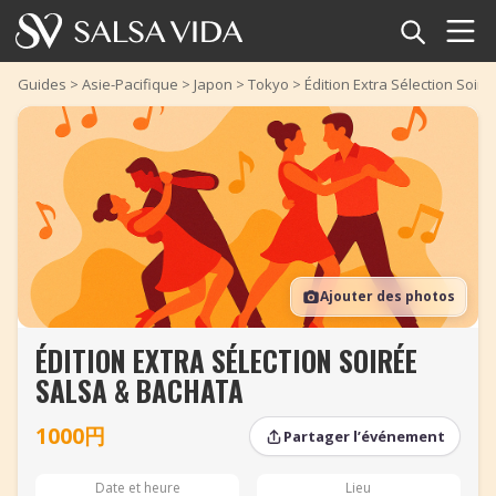
Accueil
Guides
>
Asie-Pacifique
>
Japon
>
Tokyo
>
Édition Extra Sélection Soir
Événements
Actualités
Articles
Ajouter des photos
Vidéos
ÉDITION EXTRA SÉLECTION SOIRÉE
Glossaire
SALSA & BACHATA
Boutique
1000円
Partager l’événement
TuneTempo
Date et heure
Lieu