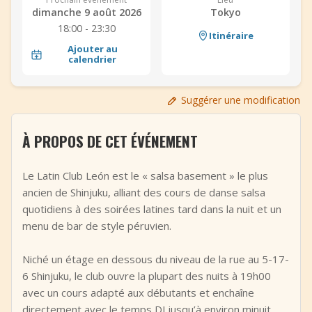
dimanche 9 août 2026
Tokyo
+
Ajouter un événement
18:00 - 23:30
Itinéraire
Ajouter au
calendrier
Suggérer une modification
À PROPOS DE CET ÉVÉNEMENT
Le Latin Club León est le « salsa basement » le plus
ancien de Shinjuku, alliant des cours de danse salsa
quotidiens à des soirées latines tard dans la nuit et un
menu de bar de style péruvien.
Niché un étage en dessous du niveau de la rue au 5-17-
6 Shinjuku, le club ouvre la plupart des nuits à 19h00
avec un cours adapté aux débutants et enchaîne
directement avec le temps DJ jusqu’à environ minuit.