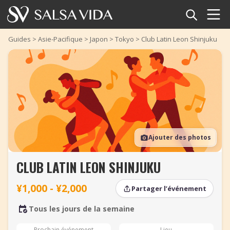
Accueil
Guides
>
Asie-Pacifique
>
Japon
>
Tokyo
>
Club Latin Leon Shinjuku
Événements
Actualités
Articles
Ajouter des photos
Vidéos
CLUB LATIN LEON SHINJUKU
Glossaire
¥1,000 - ¥2,000
Partager l’événement
Boutique
Tous les jours de la semaine
TuneTempo
Prochain événement
Lieu