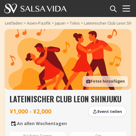
Startseite
Leitfäden
>
Asien-Pazifik
>
Japan
>
Tokio
>
Lateinischer Club Leon Shin
Veranstaltungen
Nachrichten
Artikel
Fotos hinzufügen
Videos
LATEINISCHER CLUB LEON SHINJUKU
Salsa-Begriffe
¥1,000 - ¥2,000
Event teilen
Shop
An allen Wochentagen
TuneTempo
Nächster Termin
Ort