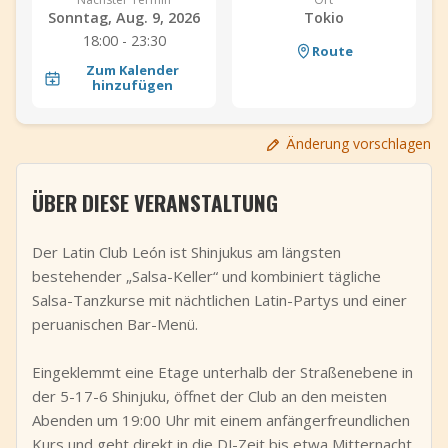
Sonntag, Aug. 9, 2026
Tokio
+
Event hinzufügen
18:00 - 23:30
Route
Zum Kalender
hinzufügen
Änderung vorschlagen
ÜBER DIESE VERANSTALTUNG
Der Latin Club León ist Shinjukus am längsten
bestehender „Salsa-Keller“ und kombiniert tägliche
Salsa-Tanzkurse mit nächtlichen Latin-Partys und einer
peruanischen Bar-Menü.
Eingeklemmt eine Etage unterhalb der Straßenebene in
der 5-17-6 Shinjuku, öffnet der Club an den meisten
Abenden um 19:00 Uhr mit einem anfängerfreundlichen
Kurs und geht direkt in die DJ-Zeit bis etwa Mitternacht.