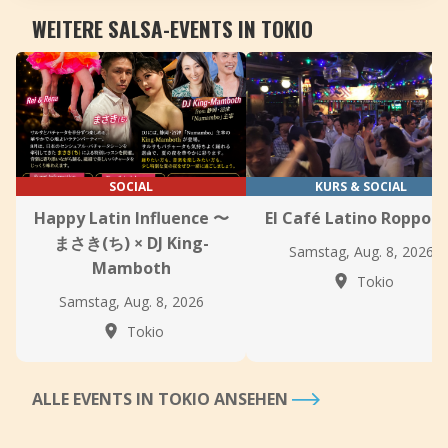
WEITERE SALSA-EVENTS IN TOKIO
SOCIAL
KURS & SOCIAL
Happy Latin Influence 〜
El Café Latino Roppon
まさき(ち) × DJ King-
Samstag, Aug. 8, 2026
Mamboth
Tokio
Samstag, Aug. 8, 2026
Tokio
ALLE EVENTS IN TOKIO ANSEHEN