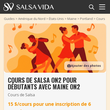
Accueil
Guides
>
Amérique du Nord
>
États-Unis
>
Maine
>
Portland
>
Cours de
Événements
Actualités
Articles
Ajouter des photos
Vidéos
COURS DE SALSA ON2 POUR
Glossaire
DÉBUTANTS AVEC MAINE ON2
Boutique
Cours de Salsa
15 $/cours pour une inscription de 6
TuneTempo