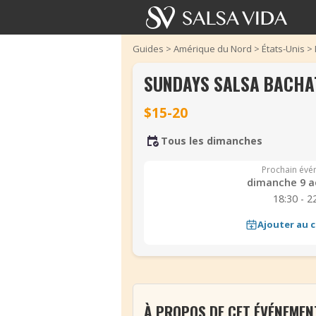
Guides
>
Amérique du Nord
>
États-Unis
>
SUNDAYS SALSA BACHA
$15-20
Tous les dimanches
Prochain évé
dimanche 9 a
18:30 - 2
Ajouter au c
À PROPOS DE CET ÉVÉNEMEN