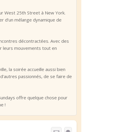
sur West 25th Street à New York.
ter d’un mélange dynamique de
›
›
 rencontres décontractées. Avec des
ner leurs mouvements tout en
e, la soirée accueille aussi bien
d’autres passionnés, de se faire de
Sundays offre quelque chose pour
e !