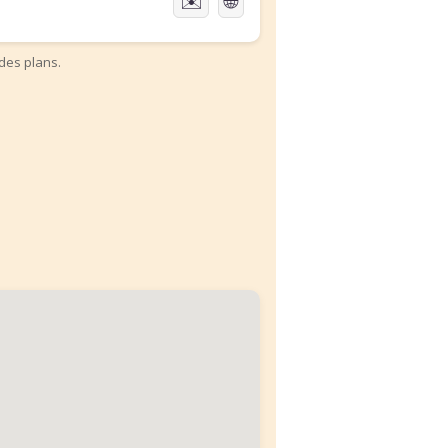
✉️
🌐
des plans.