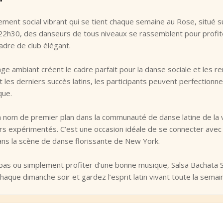
ment social vibrant qui se tient chaque semaine au Rose, situé 
22h30, des danseurs de tous niveaux se rassemblent pour profi
adre de club élégant.
rage ambiant créent le cadre parfait pour la danse sociale et les
t les derniers succès latins, les participants peuvent perfection
que.
om de premier plan dans la communauté de danse latine de la vill
s expérimentés. C’est une occasion idéale de se connecter avec 
ns la scène de danse florissante de New York.
 pas ou simplement profiter d’une bonne musique, Salsa Bachata 
chaque dimanche soir et gardez l’esprit latin vivant toute la semain