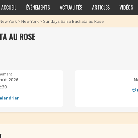
ACCUEIL
ÉVÉNEMENTS
ACTUALITÉS
ARTICLES
VIDÉOS
New York
>
New York
>
Sundays Salsa Bachata au Rose
TA AU ROSE
nement
oût 2026
N
2:30
alendrier
T