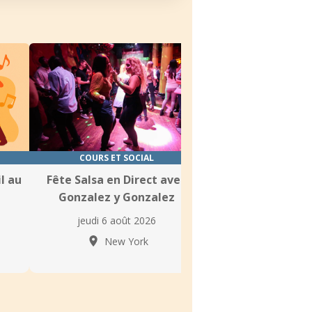
COURS ET SOCIAL
SOIRÉE
l au
Fête Salsa en Direct avec
Salsa Craze Après
Gonzalez y Gonzalez
jeudi 6 août 
jeudi 6 août 2026
New Yo
New York