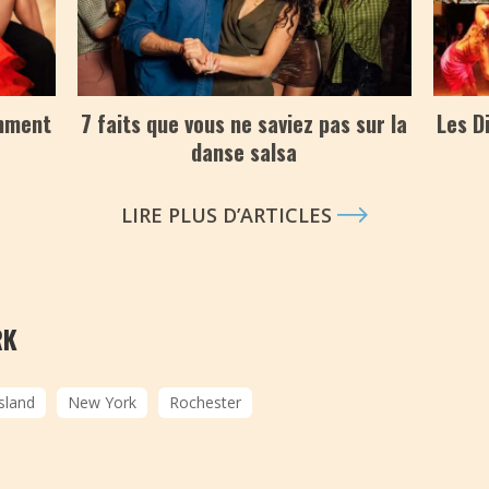
omment
7 faits que vous ne saviez pas sur la
Les D
danse salsa
LIRE PLUS D’ARTICLES
RK
sland
New York
Rochester