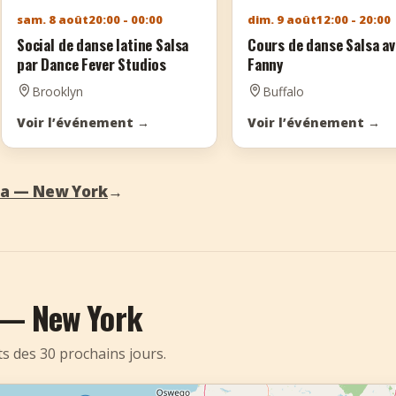
sam. 8 août
20:00 - 00:00
dim. 9 août
12:00 - 20:00
Social de danse latine Salsa
Cours de danse Salsa a
par Dance Fever Studios
Fanny
Brooklyn
Buffalo
Voir l’événement
→
Voir l’événement
→
sa — New York
→
 — New York
s des 30 prochains jours.