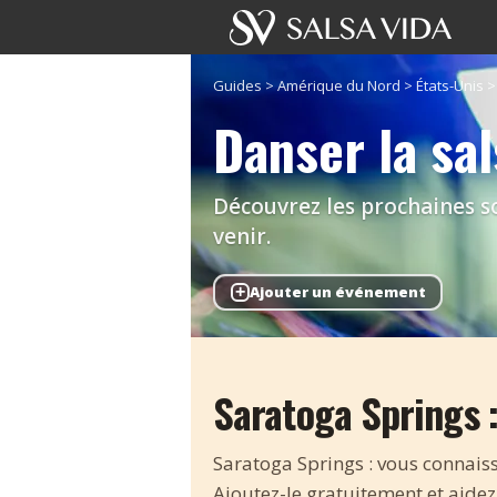
Guides
>
Amérique du Nord
>
États-Unis
Danser la sa
Découvrez les prochaines so
venir.
+
Ajouter un événement
Saratoga Springs :
Saratoga Springs : vous connaisse
Ajoutez-le gratuitement et aidez 