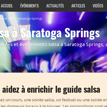
ACCUEIL
ÉVÉNEMENTS
ACTUALITÉS
ARTICLES
VIDÉOS
>
New York
>
Saratoga Springs
lsa à Saratoga Springs
irées et événements salsa à Saratoga Springs, ai
 aidez à enrichir le guide salsa
z un cours, une soirée salsa, un festival ou une soirée en
les danseurs locaux à le trouver. Les propositions sont vé