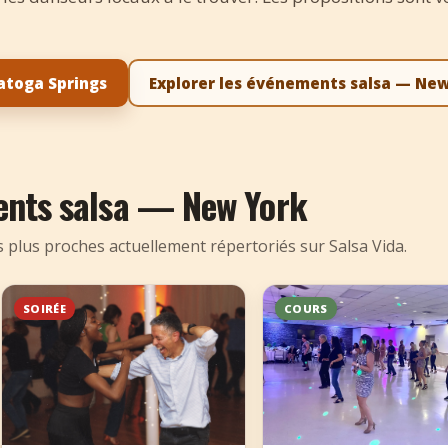
atoga Springs
Explorer les événements salsa — Ne
ents salsa — New York
s plus proches actuellement répertoriés sur Salsa Vida.
SOIRÉE
COURS