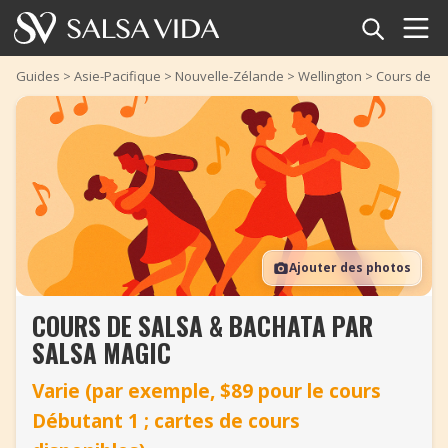
Accueil
Guides
>
Asie-Pacifique
>
Nouvelle-Zélande
>
Wellington
>
Cours de Sa
Événements
Actualités
Articles
Ajouter des photos
Vidéos
COURS DE SALSA & BACHATA PAR
Glossaire
SALSA MAGIC
Boutique
Varie (par exemple, $89 pour le cours
Débutant 1 ; cartes de cours
TuneTempo