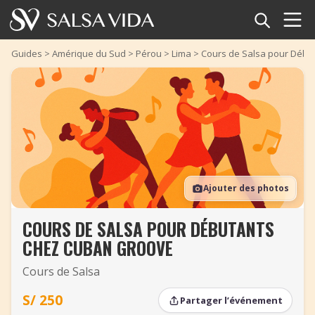
Accueil
Guides
>
Amérique du Sud
>
Pérou
>
Lima
>
Cours de Salsa pour Débu
Événements
Actualités
Articles
Ajouter des photos
Vidéos
COURS DE SALSA POUR DÉBUTANTS
Glossaire
CHEZ CUBAN GROOVE
Boutique
Cours de Salsa
TuneTempo
S/ 250
Partager l’événement