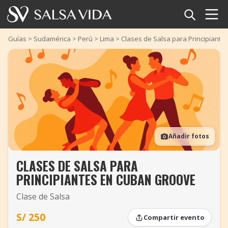
Inicio
Guías
>
Sudamérica
>
Perú
>
Lima
>
Clases de Salsa para Principiant
Eventos
Noticias
Artículos
Añadir fotos
Videos
CLASES DE SALSA PARA
Glosario
PRINCIPIANTES EN CUBAN GROOVE
Tienda
Clase de Salsa
TuneTempo
S/ 250
Compartir evento