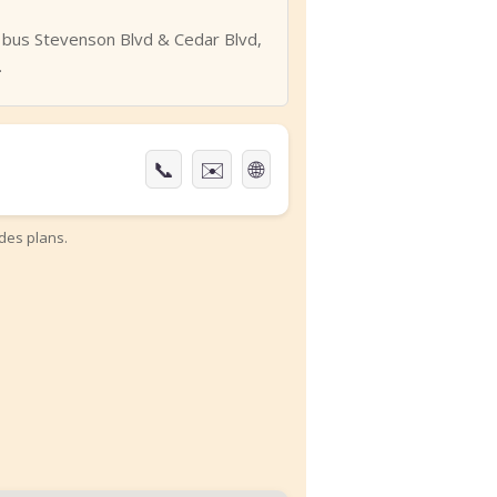
de bus Stevenson Blvd & Cedar Blvd,
.
📞
✉️
🌐
des plans.