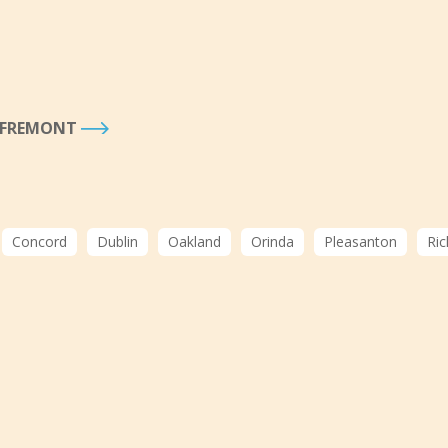
À FREMONT
Concord
Dublin
Oakland
Orinda
Pleasanton
Ri