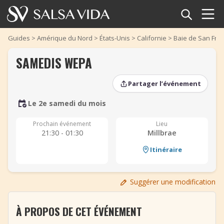
Accueil
Guides
>
Amérique du Nord
>
États-Unis
>
Californie
>
Baie de San Fra
SAMEDIS WEPA
Événements
Partager l’événement
Actualités
Le 2e samedi du mois
Articles
‹
‹
›
›
Prochain événement
Lieu
21:30 - 01:30
Millbrae
Vidéos
Itinéraire
Glossaire
Suggérer une modification
Boutique
À PROPOS DE CET ÉVÉNEMENT
TuneTempo