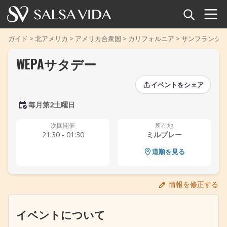
ホーム
ガイド
>
北アメリカ
>
アメリカ合衆国
>
カリフォルニア
>
サンフランシ
WEPAサタデー
イベント
イベントをシェア
ニュース
毎月第2土曜日
記事
‹
‹
›
›
次回開催
所在地
21:30 - 01:30
ミルブレー
動画
道順を見る
サルサ用語集
情報を修正する
ショップ
イベントについて
TuneTempo