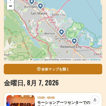
−
Leaflet
|
© OpenStreetMap contributors | Location data ©
GeoNames
全体マップを開く
金曜日, 8月 7, 2026
19:00 - 00:00
イベン
モーションアーツセンターでの