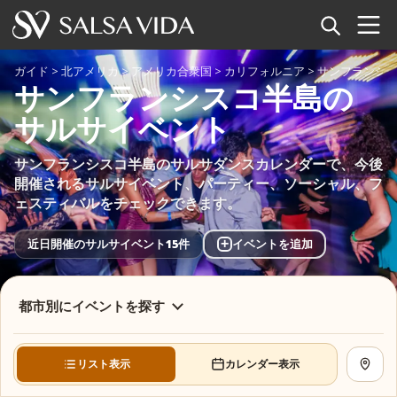
ホーム
ガイド
>
北アメリカ
>
アメリカ合衆国
>
カリフォルニア
>
サンフランシ
サンフランシスコ半島の
イベント
サルサイベント
ニュース
サンフランシスコ半島のサルサダンスカレンダーで、今後
開催されるサルサイベント、パーティー、ソーシャル、フ
記事
ェスティバルをチェックできます。
動画
+
近日開催のサルサイベント15件
イベントを追加
サルサ用語集
都市別にイベントを探す
ショップ
リスト表示
カレンダー表示
地図を
TuneTempo