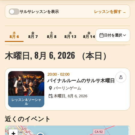
+
イベントを追加
サルサレッスンを表示
レッスンを探す
→
木
金
土
木
金
土
日付を選択
8月 6
8月 7
8月 8
8月 13
8月 14
8月 15
木曜日, 8月 6, 2026 （本日）
20:00 - 02:00
イベン
バイナルルームのサルサ木曜日
バーリンゲーム
木曜日, 8月 6, 2026
レッスン＆ソーシャ
ル
近くのイベント
+