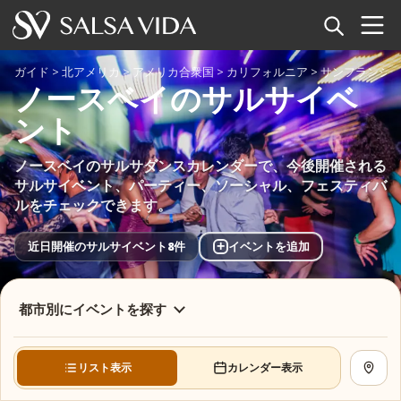
ホーム
ガイド
>
北アメリカ
>
アメリカ合衆国
>
カリフォルニア
>
サンフランシ
ノースベイのサルサイベ
イベント
ント
ニュース
ノースベイのサルサダンスカレンダーで、今後開催される
サルサイベント、パーティー、ソーシャル、フェスティバ
記事
ルをチェックできます。
動画
+
近日開催のサルサイベント8件
イベントを追加
サルサ用語集
都市別にイベントを探す
ショップ
リスト表示
カレンダー表示
地図を
TuneTempo