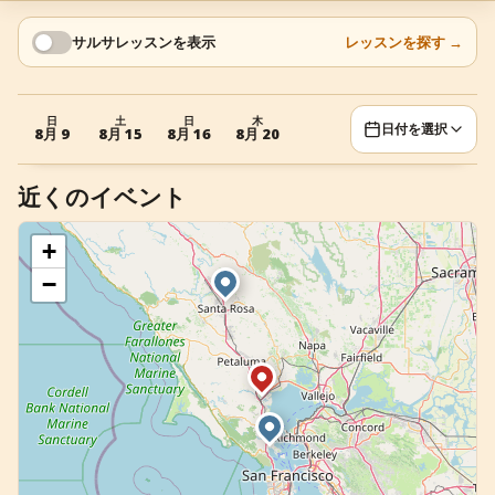
+
イベントを追加
サルサレッスンを表示
レッスンを探す
→
日
土
日
木
日付を選択
8月 9
8月 15
8月 16
8月 20
近くのイベント
+
−