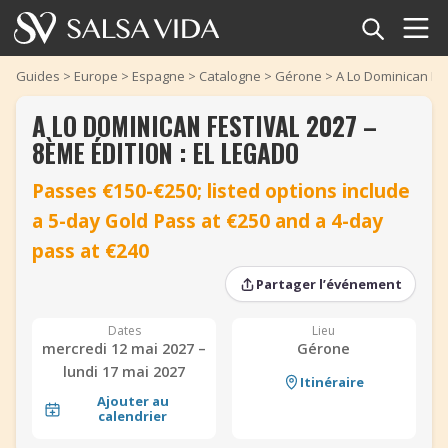
Accueil
Guides
>
Europe
>
Espagne
>
Catalogne
>
Gérone
>
A Lo Dominican Fes
A LO DOMINICAN FESTIVAL 2027 –
Événements
8ÈME ÉDITION : EL LEGADO
Actualités
Passes €150-€250; listed options include
a 5-day Gold Pass at €250 and a 4-day
Articles
‹
‹
›
›
pass at €240
Vidéos
Partager l’événement
Glossaire
Dates
Lieu
mercredi 12 mai 2027 –
Gérone
Boutique
lundi 17 mai 2027
Itinéraire
Ajouter au
calendrier
TuneTempo