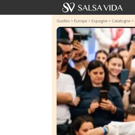
Guides
>
Europe
>
Espagne
>
Catalogne
>