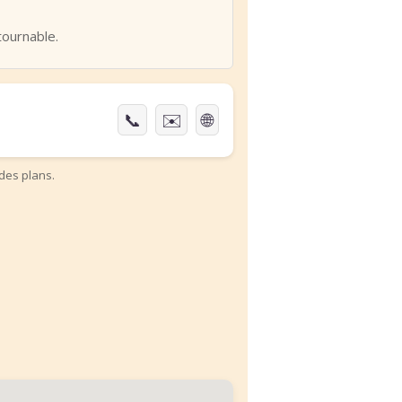
tournable.
📞
✉️
🌐
des plans.