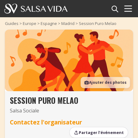
Accueil
Guides
>
Europe
>
Espagne
>
Madrid
>
Session Puro Melao
Événements
Actualités
Articles
Ajouter des photos
Vidéos
SESSION PURO MELAO
Glossaire
Salsa Sociale
Boutique
Contactez l'organisateur
TuneTempo
Partager l’événement