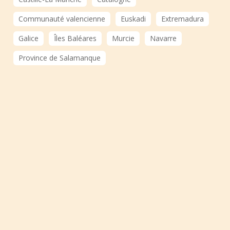
Communauté valencienne
Euskadi
Extremadura
Galice
Îles Baléares
Murcie
Navarre
Province de Salamanque