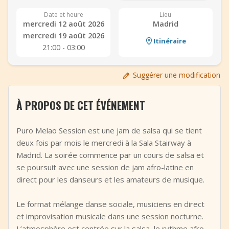
+
Ajouter un événement
Date et heure
Lieu
mercredi 12 août 2026
Madrid
mercredi 19 août 2026
Itinéraire
21:00 - 03:00
Suggérer une modification
À PROPOS DE CET ÉVÉNEMENT
Puro Melao Session est une jam de salsa qui se tient
deux fois par mois le mercredi à la Sala Stairway à
Madrid. La soirée commence par un cours de salsa et
se poursuit avec une session de jam afro-latine en
direct pour les danseurs et les amateurs de musique.
Le format mélange danse sociale, musiciens en direct
et improvisation musicale dans une session nocturne.
L’atmosphère est centrée sur la salsa, le rythme afro-