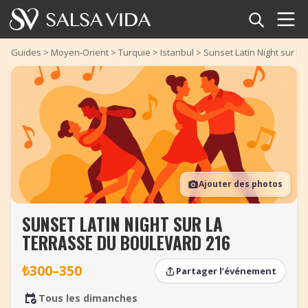
Accueil
Guides
>
Moyen-Orient
>
Turquie
>
Istanbul
>
Sunset Latin Night sur la
Événements
Actualités
Articles
Ajouter des photos
Vidéos
SUNSET LATIN NIGHT SUR LA
Glossaire
TERRASSE DU BOULEVARD 216
Boutique
₺300–350
Partager l’événement
TuneTempo
Tous les dimanches