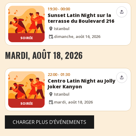
19:30 - 00:00
Partag
Sunset Latin Night sur la
terrasse du Boulevard 216
Istanbul
dimanche, août 16, 2026
SOIRÉE
MARDI, AOÛT 18, 2026
22:00 - 01:30
Partag
Centro Latin Night au Jolly
Joker Kanyon
Istanbul
mardi, août 18, 2026
SOIRÉE
CHARGER PLUS D’ÉVÉNEMENTS