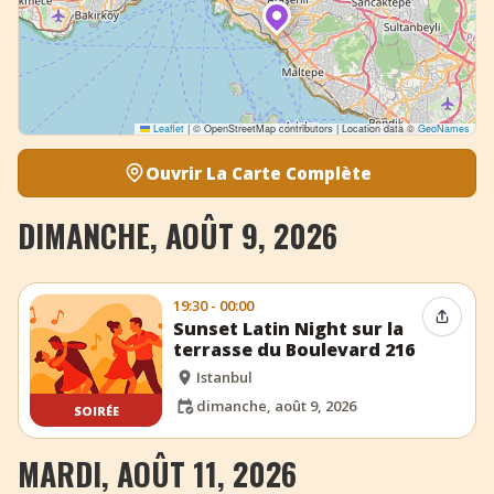
Leaflet
|
© OpenStreetMap contributors | Location data ©
GeoNames
Ouvrir La Carte Complète
DIMANCHE, AOÛT 9, 2026
19:30 - 00:00
Partag
Sunset Latin Night sur la
terrasse du Boulevard 216
Istanbul
dimanche, août 9, 2026
SOIRÉE
MARDI, AOÛT 11, 2026