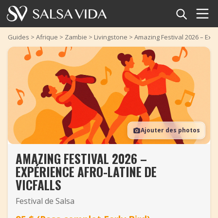
Accueil
Guides
>
Afrique
>
Zambie
>
Livingstone
>
Amazing Festival 2026 – Expé
Événements
Actualités
Articles
Ajouter des photos
Vidéos
AMAZING FESTIVAL 2026 –
Glossaire
EXPÉRIENCE AFRO-LATINE DE
Boutique
VICFALLS
Festival de Salsa
TuneTempo