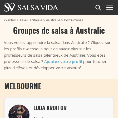
Accueil
Guides
>
Asie-Pacifique
>
Australie
>
Instructeurs
Groupes de salsa à Australie
Événements
Vous voulez apprendre la salsa dans Australie ? Cliquez sur
Actualités
les profils ci-dessous pour en savoir plus sur les
professeurs de salsa talentueux de Australie. Vous êtes
Articles
professeur de salsa ?
Ajoutez votre profil
pour toucher
plus d’élèves et développer votre visibilité.
Vidéos
MELBOURNE
Glossaire
Boutique
LUDA KROITOR
TuneTempo