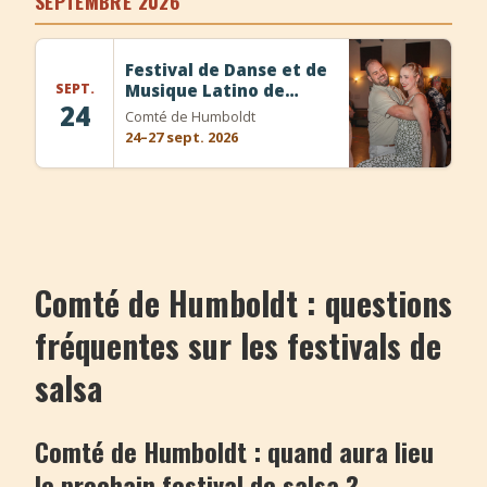
SEPTEMBRE 2026
+
Ajouter un événement
Festival de Danse et de
SEPT.
Musique Latino de
24
Humboldt 2026
Comté de Humboldt
24–27 sept. 2026
Comté de Humboldt : questions
fréquentes sur les festivals de
salsa
Comté de Humboldt : quand aura lieu
le prochain festival de salsa ?