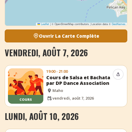
Leaflet
|
© OpenStreetMap contributors | Location data ©
GeoNames
Ouvrir La Carte Complète
VENDREDI, AOÛT 7, 2026
19:00 - 21:00
Partag
Cours de Salsa et Bachata
par DP Dance Association
Maho
vendredi, août 7, 2026
COURS
LUNDI, AOÛT 10, 2026