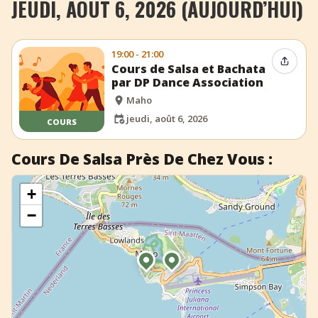
JEUDI, AOÛT 6, 2026 (AUJOURD’HUI)
+
Ajouter un événement
19:00 - 21:00
Partag
Cours de Salsa et Bachata
par DP Dance Association
Maho
jeudi, août 6, 2026
COURS
Cours De Salsa Près De Chez Vous :
+
−