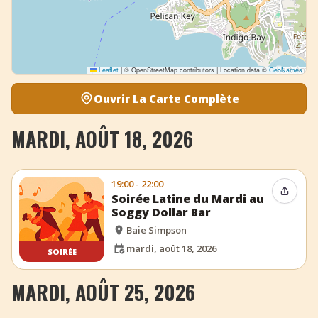
Leaflet
|
© OpenStreetMap contributors | Location data ©
GeoNames
Ouvrir La Carte Complète
MARDI, AOÛT 18, 2026
19:00 - 22:00
Partag
Soirée Latine du Mardi au
Soggy Dollar Bar
Baie Simpson
mardi, août 18, 2026
SOIRÉE
MARDI, AOÛT 25, 2026