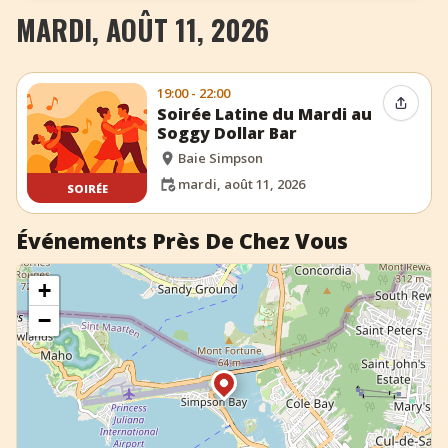
MARDI, AOÛT 11, 2026
+
Ajouter un événement
19:00 - 22:00
Partag
Soirée Latine du Mardi au
Soggy Dollar Bar
Baie Simpson
mardi, août 11, 2026
SOIRÉE
Événements Près De Chez Vous
+
−