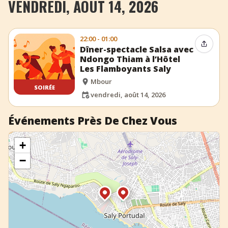
VENDREDI, AOÛT 14, 2026
+
Ajouter un événement
22:00 - 01:00
Partag
Dîner-spectacle Salsa avec
Ndongo Thiam à l’Hôtel
Les Flamboyants Saly
Mbour
SOIRÉE
vendredi, août 14, 2026
Événements Près De Chez Vous
+
−