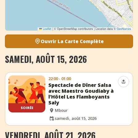
Leaflet
|
© OpenStreetMap contributors | Location data ©
GeoNames
Ouvrir La Carte Complète
SAMEDI, AOÛT 15, 2026
22:00 - 01:00
Partag
Spectacle de Dîner Salsa
avec Maestro Goudiaby à
l’Hôtel Les Flamboyants
Saly
SOIRÉE
Mbour
samedi, août 15, 2026
VENDREDI, AOÛT 21, 2026