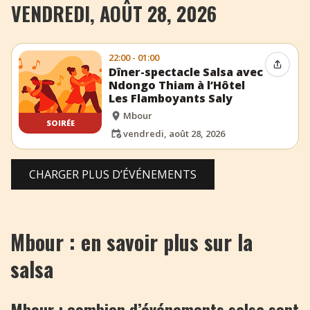
VENDREDI, AOÛT 28, 2026
22:00 - 01:00
Partag
Dîner-spectacle Salsa avec
Ndongo Thiam à l’Hôtel
Les Flamboyants Saly
Mbour
SOIRÉE
vendredi, août 28, 2026
CHARGER PLUS D’ÉVÉNEMENTS
Mbour : en savoir plus sur la
salsa
Mbour : combien d’événements salsa sont