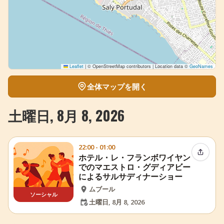
Leaflet
|
© OpenStreetMap contributors | Location data ©
GeoNames
全体マップを開く
土曜日, 8月 8, 2026
22:00 - 01:00
イベン
ホテル・レ・フランボワイヤン
でのマエストロ・グディアビー
によるサルサディナーショー
ムブール
ソーシャル
土曜日, 8月 8, 2026