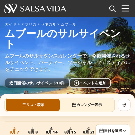
ホーム
ガイド
>
アフリカ
>
セネガル
>
ムブール
ムブールのサルサイベン
イベント
ト
ニュース
ムブールのサルサダンスカレンダーで、今後開催されるサ
ルサイベント、パーティー、ソーシャル、フェスティバル
記事
をチェックできます。
動画
+
近日開催のサルサイベント10件
イベントを追加
サルサ用語集
リスト表示
カレンダー表示
地図を
ショップ
TuneTempo
金
土
金
土
金
日付を選択
8月 7
8月 8
8月 14
8月 15
8月 21