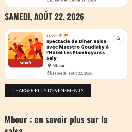
SAMEDI, AOÛT 22, 2026
22:00 - 01:00
Partag
Spectacle de Dîner Salsa
avec Maestro Goudiaby à
l’Hôtel Les Flamboyants
Saly
SOIRÉE
Mbour
samedi, août 22, 2026
CHARGER PLUS D’ÉVÉNEMENTS
Mbour : en savoir plus sur la
salsa