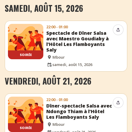
SAMEDI, AOÛT 15, 2026
22:00 - 01:00
Partag
Spectacle de Dîner Salsa
avec Maestro Goudiaby à
l’Hôtel Les Flamboyants
Saly
SOIRÉE
Mbour
samedi, août 15, 2026
VENDREDI, AOÛT 21, 2026
22:00 - 01:00
Partag
Dîner-spectacle Salsa avec
Ndongo Thiam à l’Hôtel
Les Flamboyants Saly
Mbour
SOIRÉE
vendredi, août 21, 2026