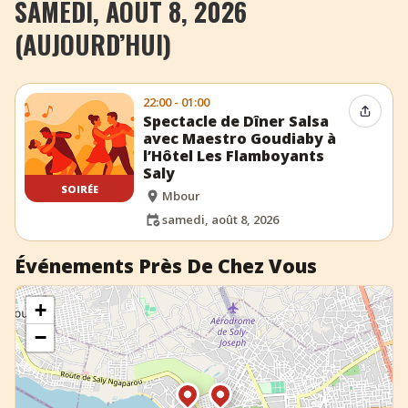
SAMEDI, AOÛT 8, 2026
+
Ajouter un événement
(AUJOURD’HUI)
22:00 - 01:00
Partag
Spectacle de Dîner Salsa
avec Maestro Goudiaby à
l’Hôtel Les Flamboyants
Saly
SOIRÉE
Mbour
samedi, août 8, 2026
Événements Près De Chez Vous
+
−