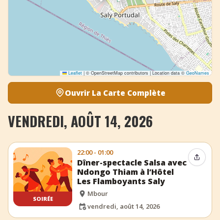
Leaflet
|
© OpenStreetMap contributors | Location data ©
GeoNames
Ouvrir La Carte Complète
VENDREDI, AOÛT 14, 2026
22:00 - 01:00
Partag
Dîner-spectacle Salsa avec
Ndongo Thiam à l’Hôtel
Les Flamboyants Saly
Mbour
SOIRÉE
vendredi, août 14, 2026