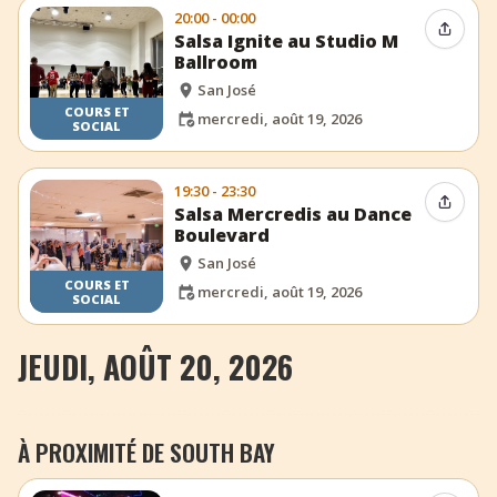
20:00 - 00:00
Partag
Salsa Ignite au Studio M
Ballroom
San José
COURS ET
mercredi, août 19, 2026
SOCIAL
19:30 - 23:30
Partag
Salsa Mercredis au Dance
Boulevard
San José
COURS ET
mercredi, août 19, 2026
SOCIAL
JEUDI, AOÛT 20, 2026
À PROXIMITÉ DE SOUTH BAY