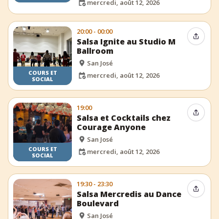
mercredi, août 12, 2026
20:00 - 00:00
Partag
Salsa Ignite au Studio M
Ballroom
San José
COURS ET
mercredi, août 12, 2026
SOCIAL
19:00
Partag
Salsa et Cocktails chez
Courage Anyone
San José
COURS ET
mercredi, août 12, 2026
SOCIAL
19:30 - 23:30
Partag
Salsa Mercredis au Dance
Boulevard
San José