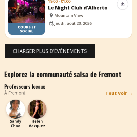
19:00 - 01:00
Partag
Le Night Club d’Alberto
Mountain View
jeudi, août 20, 2026
COURS ET
SOCIAL
CHARGER PLUS D’ÉVÉNEMENTS
Explorez la communauté salsa de Fremont
Professeurs locaux
À Fremont
Tout voir
→
SC
HV
Sandy
Helen
Chao
Vazquez