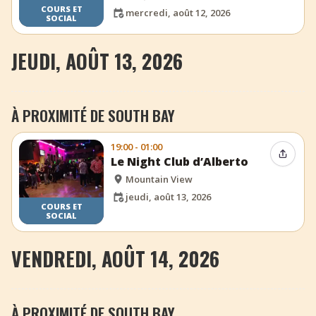
COURS ET
mercredi, août 12, 2026
SOCIAL
JEUDI, AOÛT 13, 2026
À PROXIMITÉ DE SOUTH BAY
19:00 - 01:00
Partag
Le Night Club d’Alberto
Mountain View
jeudi, août 13, 2026
COURS ET
SOCIAL
VENDREDI, AOÛT 14, 2026
À PROXIMITÉ DE SOUTH BAY