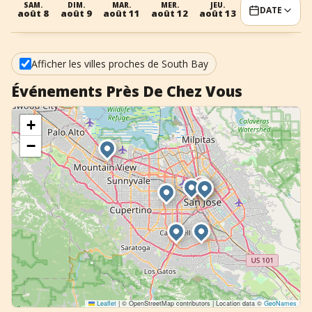
SAM.
DIM.
MAR.
MER.
JEU.
VEN.
S
DATE
août 8
août 9
août 11
août 12
août 13
août 14
aoû
+
Ajouter un événement
Afficher les villes proches de South Bay
Événements Près De Chez Vous
+
−
Leaflet
|
© OpenStreetMap contributors | Location data ©
GeoNames