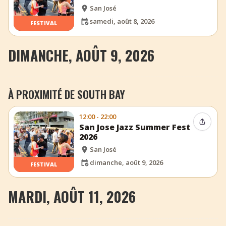
San José
samedi, août 8, 2026
FESTIVAL
DIMANCHE, AOÛT 9, 2026
À PROXIMITÉ DE SOUTH BAY
12:00 - 22:00
Partag
San Jose Jazz Summer Fest
2026
San José
dimanche, août 9, 2026
FESTIVAL
MARDI, AOÛT 11, 2026