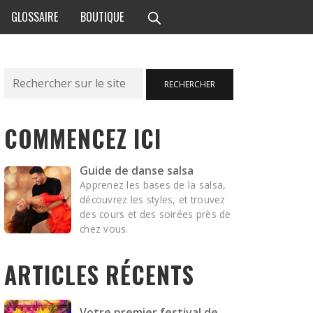
GLOSSAIRE
BOUTIQUE
Rechercher
RECHERCHER
COMMENCEZ ICI
Guide de danse salsa
Apprenez les bases de la salsa,
découvrez les styles, et trouvez
des cours et des soirées près de
chez vous.
ARTICLES RÉCENTS
Votre premier festival de