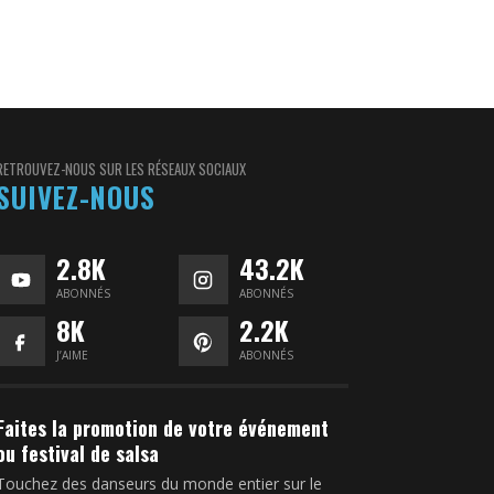
RETROUVEZ-NOUS SUR LES RÉSEAUX SOCIAUX
SUIVEZ-NOUS
2.8K
43.2K
ABONNÉS
ABONNÉS
8K
2.2K
J’AIME
ABONNÉS
Faites la promotion de votre événement
ou festival de salsa
Touchez des danseurs du monde entier sur le