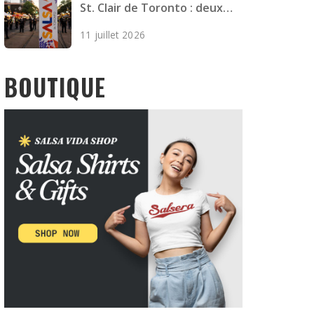
St. Clair de Toronto : deux
morts et quatre blessés
11 juillet 2026
BOUTIQUE