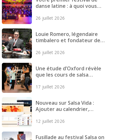
danse latine : à quoi vous
attendre, comment vous
26 juillet 2026
préparer et quoi emporter
Louie Romero, légendaire
timbalero et fondateur de
Mazacote, décède
26 juillet 2026
Une étude d’Oxford révèle
que les cours de salsa
réduisent les symptômes
17 juillet 2026
dépressifs chez les jeunes
adultes
Nouveau sur Salsa Vida :
Ajouter au calendrier,
Meilleures cartes, Pages plus
12 juillet 2026
rapides et plus encore
Fusillade au festival Salsa on