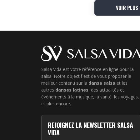
VOIR PLUS
Salsa Vida est votre référence en ligne pour la
salsa. Notre objectif est de vous proposer le
meilleur contenu sur la
danse salsa
et les
autres
danses latines
, des actualités et
événements à la musique, la santé, les voyages,
et plus encore.
REJOIGNEZ LA NEWSLETTER SALSA
VIDA