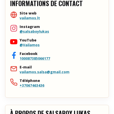
INFORMATIONS DE CONTACT
Site web
vailamos.lt
Instagram
@salsaboylukas
YouTube
@Vailamos
Facebook
100087385066177
E-mail
vailamos.salsa@gmail.com
Téléphone
+37067463436
À PROPOS DE SALSABOY LUKAS