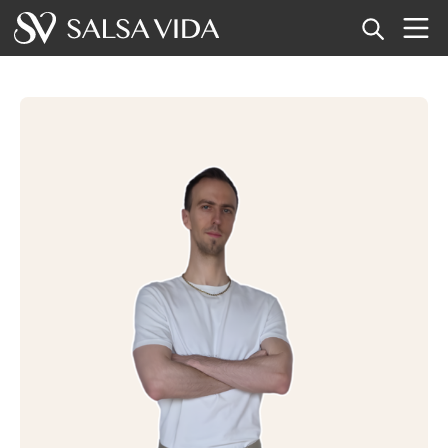
Accueil
Événements
Actualités
Articles
Vidéos
Glossaire
Boutique
TuneTempo