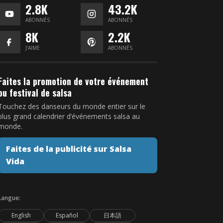
2.8K
43.2K
ABONNÉS
ABONNÉS
8K
2.2K
J’AIME
ABONNÉS
Faites la promotion de votre événement
ou festival de salsa
Touchez des danseurs du monde entier sur le
plus grand calendrier d’événements salsa au
monde.
Faites de la publicité sur Salsa
Vida
Langue:
English
Español
日本語