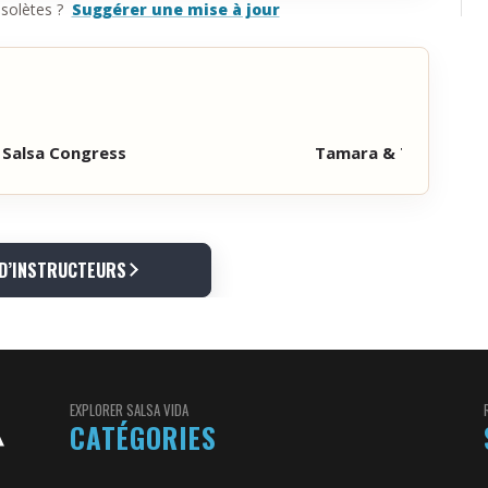
solètes ?
Suggérer une mise à jour
 Salsa Congress
Tamara & Tito se pro
 D’INSTRUCTEURS
EXPLORER SALSA VIDA
CATÉGORIES