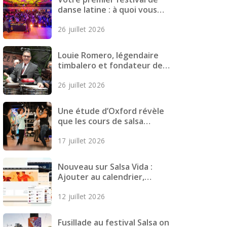
danse latine : à quoi vous
attendre, comment vous
26 juillet 2026
préparer et quoi emporter
Louie Romero, légendaire
timbalero et fondateur de
Mazacote, décède
26 juillet 2026
Une étude d’Oxford révèle
que les cours de salsa
réduisent les symptômes
17 juillet 2026
dépressifs chez les jeunes
adultes
Nouveau sur Salsa Vida :
Ajouter au calendrier,
Meilleures cartes, Pages plus
12 juillet 2026
rapides et plus encore
Fusillade au festival Salsa on