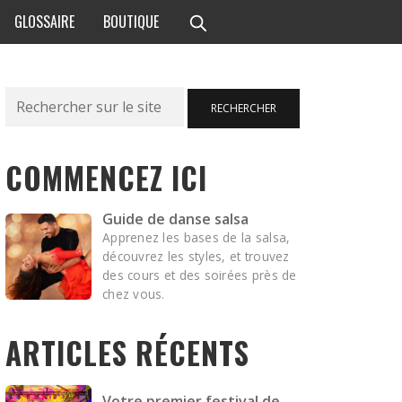
GLOSSAIRE
BOUTIQUE
Rechercher
RECHERCHER
COMMENCEZ ICI
Guide de danse salsa
Apprenez les bases de la salsa,
découvrez les styles, et trouvez
des cours et des soirées près de
chez vous.
ARTICLES RÉCENTS
Votre premier festival de