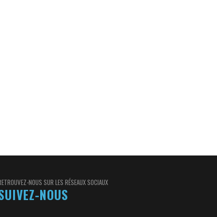
duisant au Congrès Salsa de Porto Rico
RETROUVEZ-NOUS SUR LES RÉSEAUX SOCIAUX
SUIVEZ-NOUS