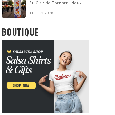
St. Clair de Toronto : deux
morts et quatre blessés
11 juillet 2026
BOUTIQUE