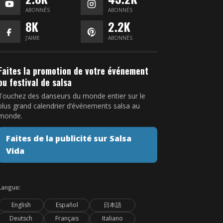
ABONNÉS
ABONNÉS
8K
2.2K
J’AIME
ABONNÉS
Faites la promotion de votre événement
ou festival de salsa
Touchez des danseurs du monde entier sur le
plus grand calendrier d’événements salsa au
monde.
Faites de la publicité sur Salsa
Vida
Langue:
English
Español
日本語
Deutsch
Français
Italiano