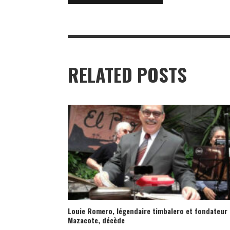
RELATED POSTS
Louie Romero, légendaire timbalero et fondateur
Mazacote, décède