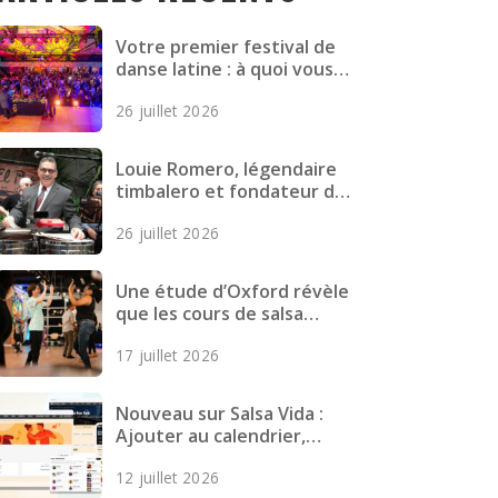
Votre premier festival de
danse latine : à quoi vous
attendre, comment vous
26 juillet 2026
préparer et quoi emporter
Louie Romero, légendaire
timbalero et fondateur de
Mazacote, décède
26 juillet 2026
Une étude d’Oxford révèle
que les cours de salsa
réduisent les symptômes
17 juillet 2026
dépressifs chez les jeunes
adultes
Nouveau sur Salsa Vida :
Ajouter au calendrier,
Meilleures cartes, Pages
12 juillet 2026
plus rapides et plus encore