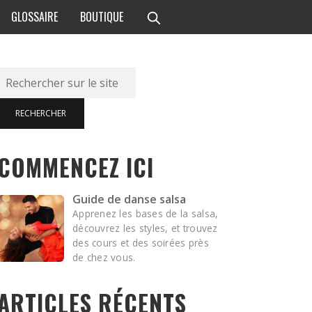
GLOSSAIRE
BOUTIQUE
Rechercher
RECHERCHER
COMMENCEZ ICI
Guide de danse salsa
Apprenez les bases de la salsa,
découvrez les styles, et trouvez
des cours et des soirées près
de chez vous.
ARTICLES RÉCENTS