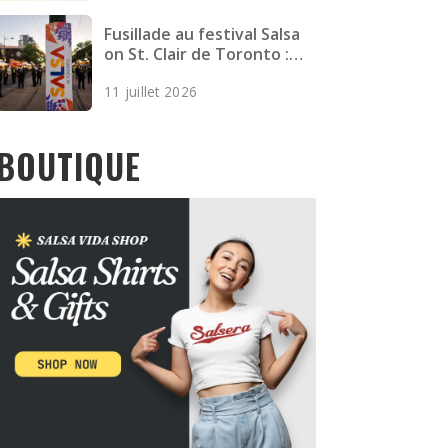
Fusillade au festival Salsa
on St. Clair de Toronto :
deux morts et quatre
11 juillet 2026
blessés
BOUTIQUE