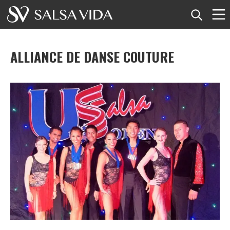
Accueil
ALLIANCE DE DANSE COUTURE
Événements
Actualités
Articles
Vidéos
Glossaire
Boutique
TuneTempo