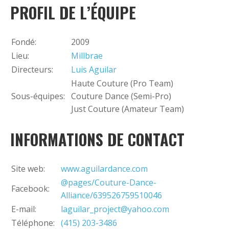
PROFIL DE L’ÉQUIPE
+
Ajouter un événement
Fondé:
2009
Lieu:
Millbrae
Directeurs:
Luis Aguilar
Haute Couture (Pro Team)
Sous-équipes:
Couture Dance (Semi-Pro)
Just Couture (Amateur Team)
INFORMATIONS DE CONTACT
Site web:
www.aguilardance.com
@pages/Couture-Dance-
Facebook:
Alliance/639526759510046
E-mail:
laguilar_project@yahoo.com
Téléphone:
(415) 203-3486