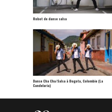
Robot de danse salsa
Danse Cha Cha/Salsa à Bogota, Colombie (La
Candelaria)