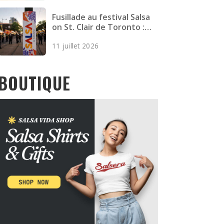
Fusillade au festival Salsa
on St. Clair de Toronto :
deux morts et quatre
11 juillet 2026
blessés
BOUTIQUE