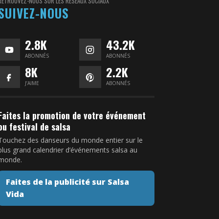
RETROUVEZ-NOUS SUR LES RÉSEAUX SOCIAUX
SUIVEZ-NOUS
2.8K
43.2K
ABONNÉS
ABONNÉS
8K
2.2K
J’AIME
ABONNÉS
Faites la promotion de votre événement
ou festival de salsa
Touchez des danseurs du monde entier sur le
plus grand calendrier d’événements salsa au
monde.
Faites de la publicité sur Salsa
Vida