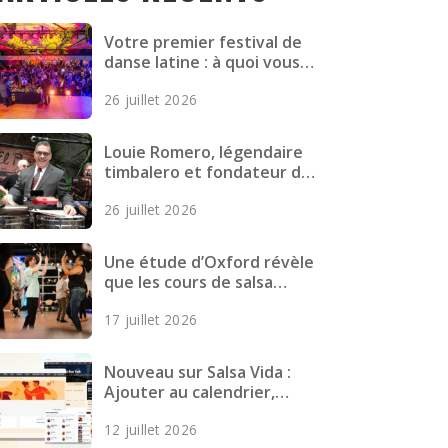
Votre premier festival de
danse latine : à quoi vous
attendre, comment vous
26 juillet 2026
préparer et quoi emporter
Louie Romero, légendaire
timbalero et fondateur de
Mazacote, décède
26 juillet 2026
Une étude d’Oxford révèle
que les cours de salsa
réduisent les symptômes
17 juillet 2026
dépressifs chez les jeunes
adultes
Nouveau sur Salsa Vida :
Ajouter au calendrier,
Meilleures cartes, Pages
12 juillet 2026
plus rapides et plus encore