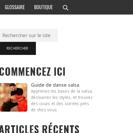
GLOSSAIRE
BOUTIQUE
Rechercher
RECHERCHER
COMMENCEZ ICI
Guide de danse salsa
Apprenez les bases de la salsa,
découvrez les styles, et trouvez
des cours et des soirées près
de chez vous.
ARTICLES RÉCENTS