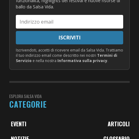
funzionalità, highlights dei festival e nuove risorse di
ballo da Salsa Vida.
Indirizzo
email
ISCRIVITI
Iscrivendoti, accetti di ricevere email da Salsa Vida. Trattiamo
il tuo indirizzo email come descritto nei nostri
Termini di
Servizio
e nella nostra
Informativa sulla privacy
.
ESPLORA SALSA VIDA
CATEGORIE
EVENTI
ARTICOLI
NOTIZIE
GLOSSARIO