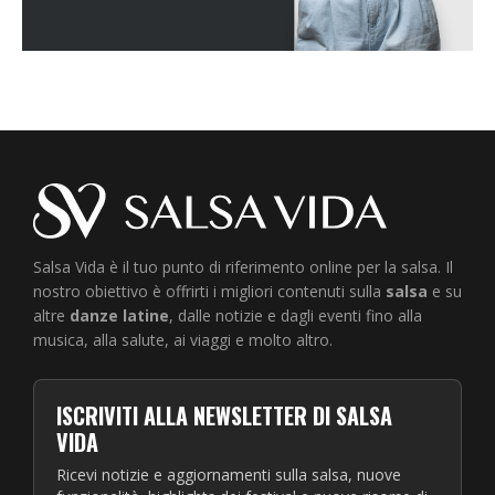
Salsa Vida è il tuo punto di riferimento online per la salsa. Il
nostro obiettivo è offrirti i migliori contenuti sulla
salsa
e su
altre
danze latine
, dalle notizie e dagli eventi fino alla
musica, alla salute, ai viaggi e molto altro.
ISCRIVITI ALLA NEWSLETTER DI SALSA
VIDA
Ricevi notizie e aggiornamenti sulla salsa, nuove