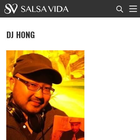
Startseite
DJ HONG
Veranstaltungen
Nachrichten
Artikel
Videos
Salsa-Begriffe
Shop
TuneTempo