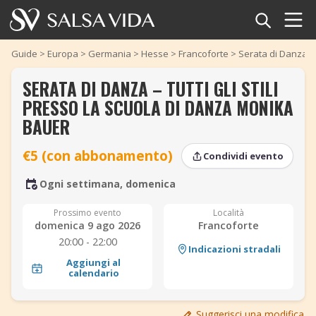
Home
Guide
>
Europa
>
Germania
>
Hesse
>
Francoforte
>
Serata di Danza – 
SERATA DI DANZA – TUTTI GLI STILI
Eventi
PRESSO LA SCUOLA DI DANZA MONIKA
Notizie
BAUER
€5 (con abbonamento)
Articoli
Condividi evento
‹
›
‹
›
Ogni settimana, domenica
Video
Prossimo evento
Località
domenica 9 ago 2026
Francoforte
Glossario della salsa
20:00 - 22:00
Indicazioni stradali
Negozio
Aggiungi al
calendario
TuneTempo
Suggerisci una modifica