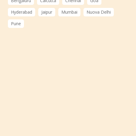
Bengaluru
Calcutta
Chennai
Goa
Hyderabad
Jaipur
Mumbai
Nuova Delhi
Pune