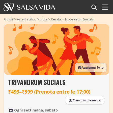
Home
Guide
>
Asia-Pacifico
>
India
>
Kerala
>
Trivandrum Socials
Eventi
Notizie
Articoli
Aggiungi foto
Video
TRIVANDRUM SOCIALS
Glossario della salsa
₹499–₹599 (Prenota entro le 17:00)
Negozio
Condividi evento
TuneTempo
Ogni settimana, sabato