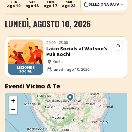
LUN
SAB
LUN
SAB
LUN
SELEZIONA DATA
ago 10
ago 15
ago 17
ago 22
ago 24
+
Aggiungi evento
LUNEDÌ, AGOSTO 10, 2026
20:00 - 23:00
Condiv
Latin Socials al Watson’s
Pub Kochi
Kochi
LEZIONE E
lunedì, ago 10, 2026
SOCIAL
Eventi Vicino A Te
+
−