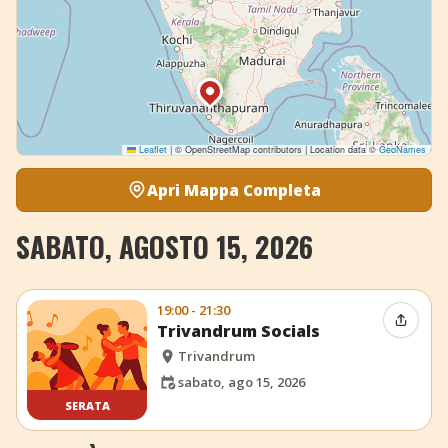
Leaflet
|
© OpenStreetMap contributors | Location data ©
GeoNames
Apri Mappa Completa
SABATO, AGOSTO 15, 2026
19:00 - 21:30
Condiv
Trivandrum Socials
Trivandrum
sabato, ago 15, 2026
SERATA