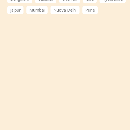
Jaipur
Mumbai
Nuova Delhi
Pune