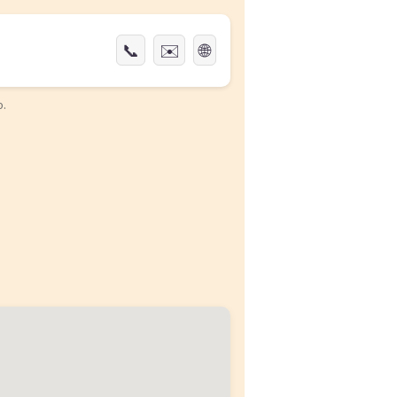
📞
✉️
🌐
o.