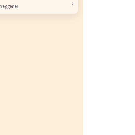
›
reggerle!