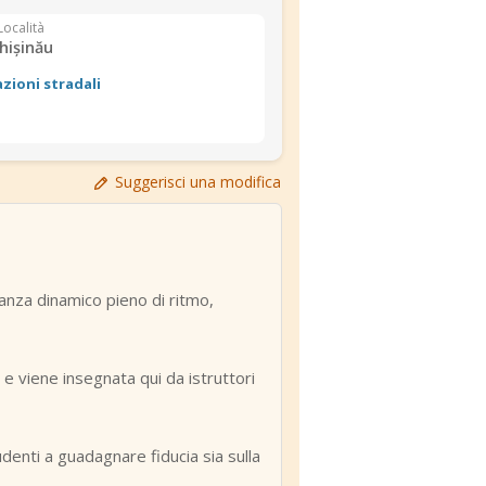
Località
hișinău
azioni stradali
Suggerisci una modifica
danza dinamico pieno di ritmo,
 e viene insegnata qui da istruttori
tudenti a guadagnare fiducia sia sulla