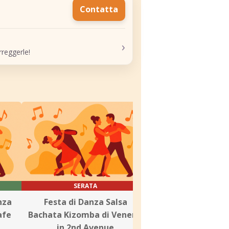
Contatta
›
reggerle!
SERATA
SERATA
nza
Festa di Danza Salsa
Festa Latina al S
afe
Bachata Kizomba di Venerdì
Cafe
in 2nd Avenue