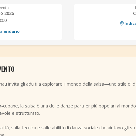
vento
go 2026
C
0:00
Indic
calendario
VENTO
nau invita gli adulti a esplorare il mondo della salsa—uno stile di 
fro-cubane, la salsa è una delle danze partner più popolari al mondo
evole e strutturato.
lità, sulla tecnica e sulle abilità di danza sociale che aiutano gli s
na.