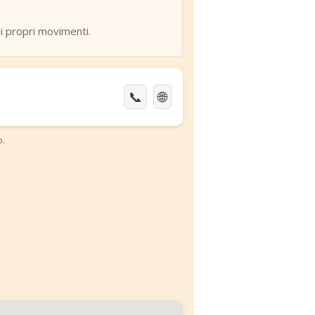
e i propri movimenti.
📞
🌐
o.