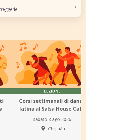
›
reggerle!
LEZIONE
LEZIONE
ti
Corsi settimanali di danza
Corsi di Salsa p
a
latina al Salsa House Cafe
presso Scuola 
Esclusiv
sabato 8 ago 2026
lunedì 10 ago
Chișinău
Chișin