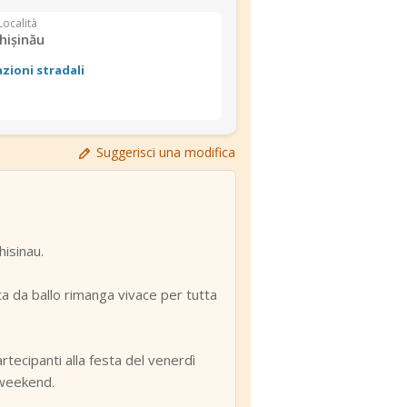
Località
hișinău
azioni stradali
Suggerisci una modifica
isinau.
ta da ballo rimanga vivace per tutta
rtecipanti alla festa del venerdì
 weekend.