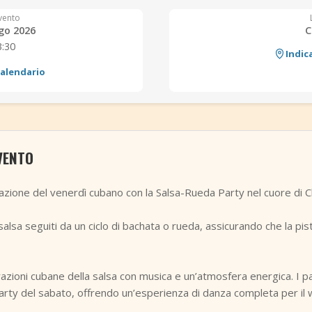
vento
go 2026
C
3:30
Indic
calendario
VENTO
zione del venerdì cubano con la Salsa-Rueda Party nel cuore di Ch
alsa seguiti da un ciclo di bachata o rueda, assicurando che la pis
azioni cubane della salsa con musica e un’atmosfera energica. I pa
arty del sabato, offrendo un’esperienza di danza completa per il