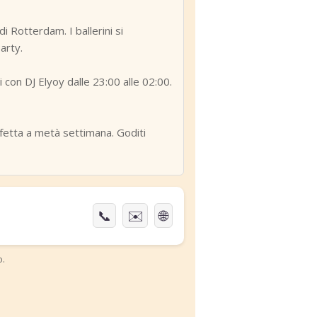
 Rotterdam. I ballerini si
arty.
i con DJ Elyoy dalle 23:00 alle 02:00.
fetta a metà settimana. Goditi
📞
✉️
🌐
o.