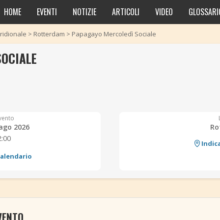
HOME
EVENTI
NOTIZIE
ARTICOLI
VIDEO
GLOSSARI
ridionale
>
Rotterdam
>
Papagayo Mercoledì Sociale
SOCIALE
vento
ago 2026
Ro
2:00
Indic
calendario
VENTO