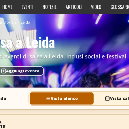
HOME
EVENTI
NOTIZIE
ARTICOLI
VIDEO
GLOSSARI
ridionale
>
Leida
lsa a Leida
eventi di salsa a Leida, inclusi social e festival.
+
Aggiungi evento
ida
Vista elenco
Vista ca
R
 19