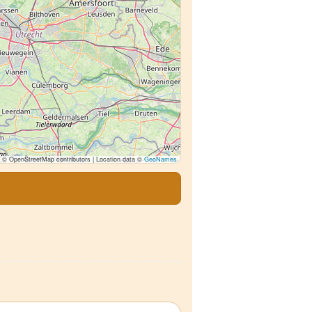
© OpenStreetMap contributors | Location data ©
GeoNames