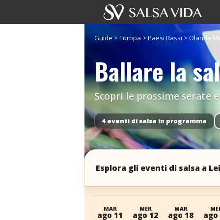
Guide
>
Europa
>
Paesi Bassi
>
Olanda Me
Ballare la sa
Scopri le prossime serate ed 
4 eventi di salsa in programma
Esplora gli eventi di salsa a Le
MAR
MER
MAR
ME
ago 11
ago 12
ago 18
ago