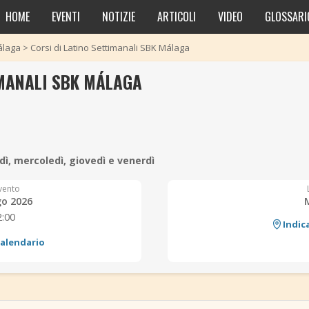
HOME
EVENTI
NOTIZIE
ARTICOLI
VIDEO
GLOSSARI
laga
>
Corsi di Latino Settimanali SBK Málaga
IMANALI SBK MÁLAGA
ì, mercoledì, giovedì e venerdì
vento
go 2026
2:00
Indic
calendario