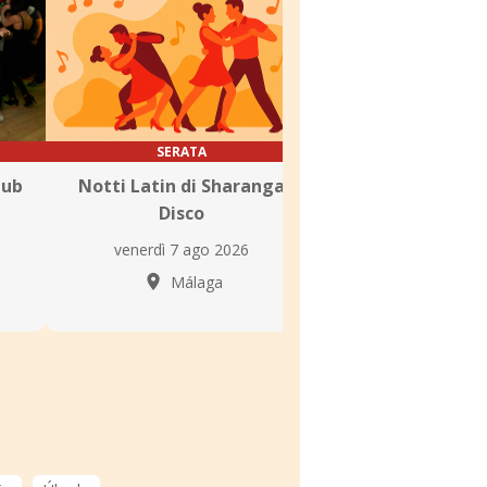
SERATA
SERATA
lub
Notti Latin di Sharanga
SBK Nights a Poo
Disco
venerdì 7 ago
venerdì 7 ago 2026
Málag
Málaga