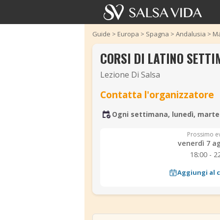
Guide
>
Europa
>
Spagna
>
Andalusia
>
Má
CORSI DI LATINO SETT
Lezione Di Salsa
Contatta l'organizzatore
Ogni settimana, lunedì, marted
Prossimo e
venerdì 7 a
18:00 - 2
Aggiungi al 
‹
‹