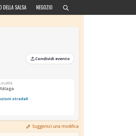
O DELLA SALSA
NEGOZIO
Condividi evento
Località
Málaga
azioni stradali
›
›
Suggerisci una modifica