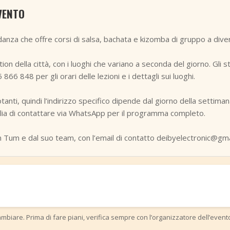
VENTO
nza che offre corsi di salsa, bachata e kizomba di gruppo a diversi
tion della città, con i luoghi che variano a seconda del giorno. Gli 
6 848 per gli orari delle lezioni e i dettagli sui luoghi.
otanti, quindi l’indirizzo specifico dipende dal giorno della settimana
glia di contattare via WhatsApp per il programma completo.
Tum e dal suo team, con l’email di contatto deibyelectronic@gmai
mbiare. Prima di fare piani, verifica sempre con l’organizzatore dell’event