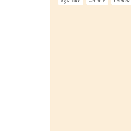
Aguadulce
Almonte
Córdoba