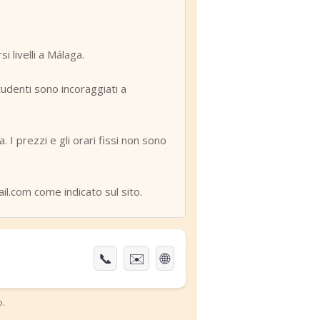
 livelli a Málaga.
studenti sono incoraggiati a
. I prezzi e gli orari fissi non sono
l.com come indicato sul sito.
📞
✉️
🌐
o.